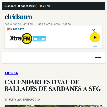
Vés
Dissabte, 8 agost 2026
25 °C
, Cel serè
al
el
ridaura
contingut
Actualitat de Sant Feliu, Platja d’Aro i Santa Cristina.
EN DIRECTE
▶
Obre
el
menú
AGENDA
CALENDARI ESTIVAL DE
BALLADES DE SARDANES A SFG
11 JUNY 2015
REDACCIÓ