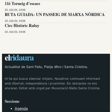
11è Torneig d’escacs
22 JULIOL 2026
RUTA GUIADA: UN PASSEIG DE MARXA NÒRDICA
22 JULIOL 2026
Circ Històric Raluy
22 JULIOL 2026
el
ridaura
Actualitat de Sant Feliu, Platja d’Aro i Santa Cristina.
Hi ha qui busca silenciar mitjans. Nosaltres continuem informant
amb llibertat, independència i proximitat. Els obstacles no ens
aturaran. Editat amb orgull per l’Associació Ràdio Santa Cristina.
Seccions
Agenda